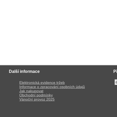
Další informace
P
Elektronická evidence tržeb
Informace o zpracování osobních údajů
Jak nakupovat
Obchodní podmínky
Vánoční provoz 2025