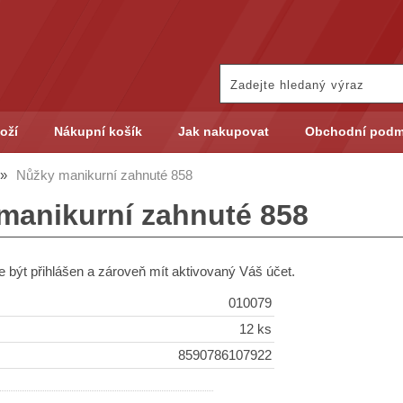
oží
Nákupní košík
Jak nakupovat
Obchodní podm
Nůžky manikurní zahnuté 858
manikurní zahnuté 858
 být přihlášen a zároveň mít aktivovaný Váš účet.
010079
12 ks
8590786107922