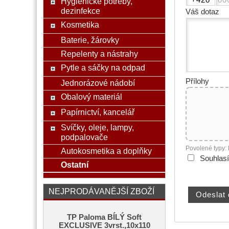
Hygienické potřeby,
dezinfekce
Váš dotaz
Kosmetika
Baterie, žárovky
Repelenty a nástrahy
Pytle a sáčky na odpad
Přílohy
Jednorázové nádobí
Obalový materiál
Papírnictví, kancelář
Svíčky, oleje, lampy,
podpalovače
Povolené typy:
Autokosmetika a doplňky
Souhlas
Ostatní
NEJPRODÁVANĚJŠÍ ZBOŽÍ
TP Paloma BÍLÝ Soft
EXCLUSIVE 3vrst.,10x110