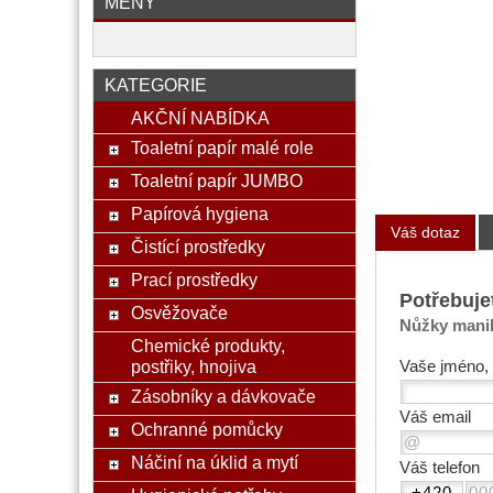
MĚNY
KATEGORIE
AKČNÍ NABÍDKA
Toaletní papír malé role
Toaletní papír JUMBO
Papírová hygiena
Váš dotaz
Čistící prostředky
Prací prostředky
Potřebuje
Osvěžovače
Nůžky manik
Chemické produkty,
postřiky, hnojiva
Vaše jméno, 
Zásobníky a dávkovače
Váš email
Ochranné pomůcky
Náčiní na úklid a mytí
Váš telefon