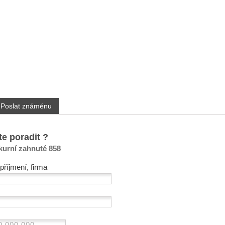
Poslat známénu
te poradit ?
urní zahnuté 858
příjmení, firma