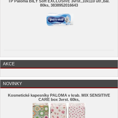
TP Paloma BÍLÝ Soft EXCLUSIVE 3vrst.,10x110 útr.,bal.
80ks, 3838952016643
AKCE
NOVINKY
Kosmetické kapesníky PALOMA v krab. MIX SENSITIVE
CARE box 3vrst. 60ks,