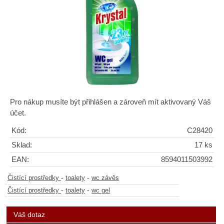
Pro nákup musíte být přihlášen a zároveň mít aktivovaný Váš
účet.
Kód:
C28420
Sklad:
17 ks
EAN:
8594011503992
-
-
Čistící prostředky
toalety
wc závěs
-
-
Čistící prostředky
toalety
wc gel
Váš dotaz