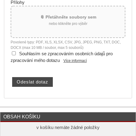
Přílohy
📎 Přetáhněte soubory sem
nebo klikněte pro výběr
Povolené typy: PDF, XLS, XLSX, CSV, JPG, JPEG, PNG, TXT, DOC,
DOCX (max 10 MB / soubor, max 5 souborů)
Souhlasím se zpracováním osobních údajů pro
zpracování mého dotazu
Více informací
OBSAH KOŠÍKU
v košíku nemáte žádné položky