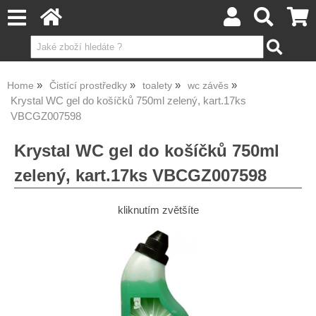
Home
Čistící prostředky
toalety
wc závěs
Krystal WC gel do košíčků 750ml zelený, kart.17ks
VBCGZ007598
Krystal WC gel do košíčků 750ml
zelený, kart.17ks VBCGZ007598
kliknutím zvětšíte