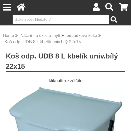
Home
Náčiní na úklid a mytí
odpadkové koše
Koš odp. UDB 8 L kbelík univ.bílý 22x15
Koš odp. UDB 8 L kbelík univ.bílý
22x15
kliknutím zvětšíte