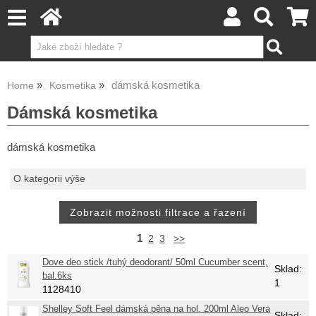
dámská kosmetika
Home
Kosmetika
Dámská kosmetika
dámská kosmetika
O kategorii výše
1
2
3
>>
Dove deo stick /tuhý deodorant/ 50ml Cucumber scent,
Sklad:
bal.6ks
1
1128410
Shelley Soft Feel dámská pěna na hol. 200ml Aleo Vera
Sklad: