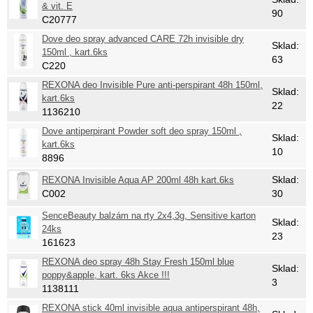
& vit. E
90
C20777
Dove deo spray advanced CARE 72h invisible dry
Sklad:
150ml , kart.6ks
63
C220
REXONA deo Invisible Pure anti-perspirant 48h 150ml,
Sklad:
kart.6ks
22
1136210
Dove antiperpirant Powder soft deo spray 150ml ,
Sklad:
kart.6ks
10
8896
Sklad:
REXONA Invisible Aqua AP 200ml 48h kart.6ks
C002
30
SenceBeauty balzám na rty 2x4,3g, Sensitive karton
Sklad:
24ks
23
161623
REXONA deo spray 48h Stay Fresh 150ml blue
Sklad:
poppy&apple, kart. 6ks Akce !!!
3
1138111
REXONA stick 40ml invisible aqua antiperspirant 48h,