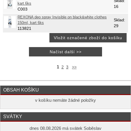
Sklad:
kart.6ks
16
C003
REXONA deo spray Invisible on black&white clothes
Sklad:
150ml, kart 6ks
29
113821
1
2
3
>>
OBSAH KOŠÍKU
v košíku nemáte žádné položky
SVÁTKY
dnes 08.08.2026 má svátek Soběslav