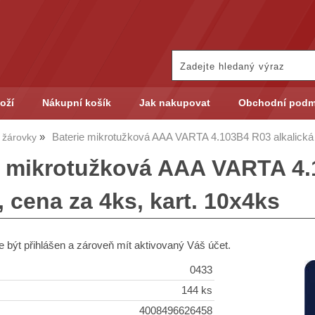
oží
Nákupní košík
Jak nakupovat
Obchodní podm
Baterie mikrotužková AAA VARTA 4.103B4 R03 alkalická 
, žárovky
e mikrotužková AAA VARTA 4.
 cena za 4ks, kart. 10x4ks
 být přihlášen a zároveň mít aktivovaný Váš účet.
0433
144 ks
4008496626458