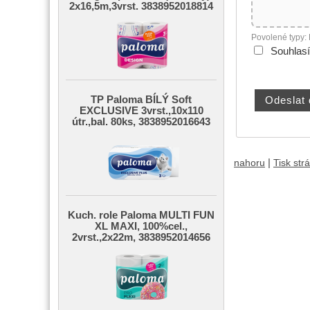
2x16,5m,3vrst. 3838952018814
Povolené typy:
Souhlas
TP Paloma BÍLÝ Soft
EXCLUSIVE 3vrst.,10x110
útr.,bal. 80ks, 3838952016643
|
nahoru
Tisk str
Kuch. role Paloma MULTI FUN
XL MAXI, 100%cel.,
2vrst.,2x22m, 3838952014656