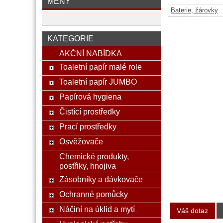
MĚNY
Baterie, žárovky
KATEGORIE
AKČNÍ NABÍDKA
Toaletní papír malé role
Toaletní papír JUMBO
Papírová hygiena
Čistící prostředky
Prací prostředky
Osvěžovače
Chemické produkty,
postřiky, hnojiva
Zásobníky a dávkovače
Ochranné pomůcky
Náčiní na úklid a mytí
Váš dotaz