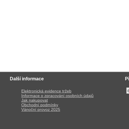
Další informace
P
Elektronická evidence tržeb
Informace o zpracování osobních údajů
Jak nakupovat
Obchodní podmínky
Vánoční provoz 2025