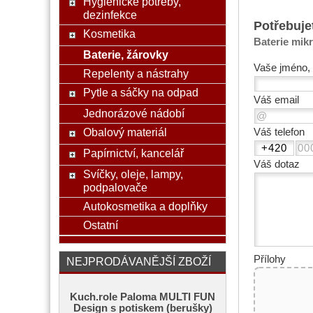
Hygienické potřeby,
dezinfekce
Potřebuje
Kosmetika
Baterie mik
Baterie, žárovky
Vaše jméno, 
Repelenty a nástrahy
Pytle a sáčky na odpad
Váš email
Jednorázové nádobí
Obalový materiál
Váš telefon
Papírnictví, kancelář
Váš dotaz
Svíčky, oleje, lampy,
podpalovače
Autokosmetika a doplňky
Ostatní
Přílohy
NEJPRODÁVANĚJŠÍ ZBOŽÍ
Kuch.role Paloma MULTI FUN
Design s potiskem (berušky)