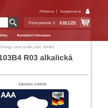
Přihlásit se
Zaregistrovat se
0,00 CZK
Počet položek: 0
ínky
Kontaktní informace
Energy, cena za 4ks, kart. 10x4ks
103B4 R03 alkalická
kliknutím zvětšíte