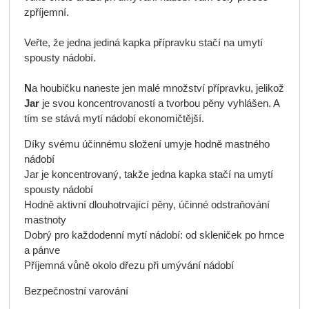
zpříjemní.
Veřte, že jedna jediná kapka přípravku stačí na umytí
spousty nádobí.
N
a houbičku naneste jen malé množství přípravku, jelikož
Jar
je svou koncentrovaností a tvorbou pěny vyhlášen. A
tím se stává mytí nádobí ekonomičtější.
Díky svému účinnému složení umyje hodně mastného
nádobí
Jar je koncentrovaný, takže jedna kapka stačí na umytí
spousty nádobí
Hodně aktivní dlouhotrvající pěny, účinné odstraňování
mastnoty
Dobrý pro každodenní mytí nádobí: od skleniček po hrnce
a pánve
Příjemná vůně okolo dřezu při umývání nádobí
Bezpečnostní varování