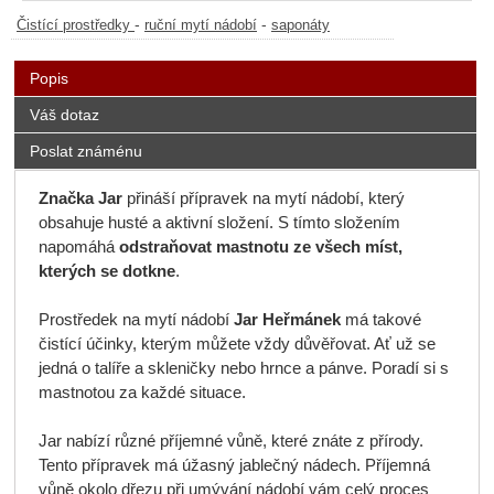
-
-
Čistící prostředky
ruční mytí nádobí
saponáty
Popis
Váš dotaz
Poslat známénu
Značka
Jar
přináší přípravek na mytí nádobí, který
obsahuje husté a aktivní složení. S tímto složením
napomáhá
odstraňovat mastnotu
ze všech míst,
kterých se dotkne
.
Prostředek na mytí nádobí
Jar Heřmánek
má takové
čistící účinky, kterým můžete vždy důvěřovat. Ať už se
jedná o talíře a skleničky nebo hrnce a pánve. Poradí si s
mastnotou za každé situace.
Jar nabízí různé příjemné vůně, které znáte z přírody.
Tento přípravek má úžasný jablečný nádech. Příjemná
vůně okolo dřezu při umývání nádobí vám celý proces