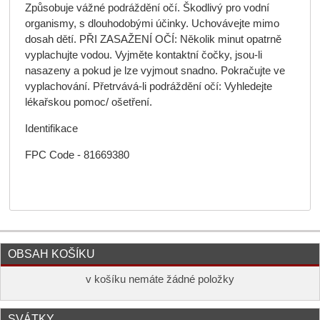
Způsobuje vážné podráždění očí. Škodlivý pro vodní
organismy, s dlouhodobými účinky. Uchovávejte mimo
dosah dětí. PŘI ZASAŽENÍ OČÍ: Několik minut opatrně
vyplachujte vodou. Vyjměte kontaktní čočky, jsou-li
nasazeny a pokud je lze vyjmout snadno. Pokračujte ve
vyplachování. Přetrvává-li podráždění očí: Vyhledejte
lékařskou pomoc/ ošetření.
Identifikace
FPC Code - 81669380
OBSAH KOŠÍKU
v košíku nemáte žádné položky
SVÁTKY