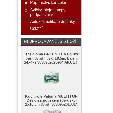
Papírnictví, kancelář
Svíčky, oleje, lampy,
podpalovače
Autokosmetika a doplňky
Ostatní
NEJPRODÁVANĚJŠÍ ZBOŽÍ
TP Paloma GREEN TEA Deluxe
parf. 3vrst., tisk, 19,5m, balení
14x4ks 3838952025904 AKCE !!
Kuch.role Paloma MULTI FUN
Design s potiskem (berušky)
2x16,5m,3vrst. 3838952018814