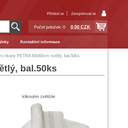
Přihlásit se
Zaregistrovat se
0,00 CZK
Počet položek: 0
ínky
Kontaktní informace
cí tkaný PETRA 60x60cm světlý, bal.50ks
tlý, bal.50ks
kliknutím zvětšíte