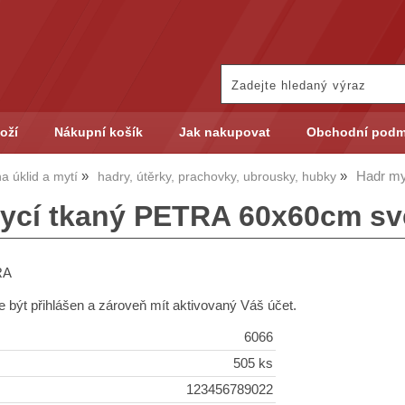
oží
Nákupní košík
Jak nakupovat
Obchodní podm
Hadr my
a úklid a mytí
hadry, útěrky, prachovky, ubrousky, hubky
ycí tkaný PETRA 60x60cm svě
RA
 být přihlášen a zároveň mít aktivovaný Váš účet.
6066
505 ks
123456789022