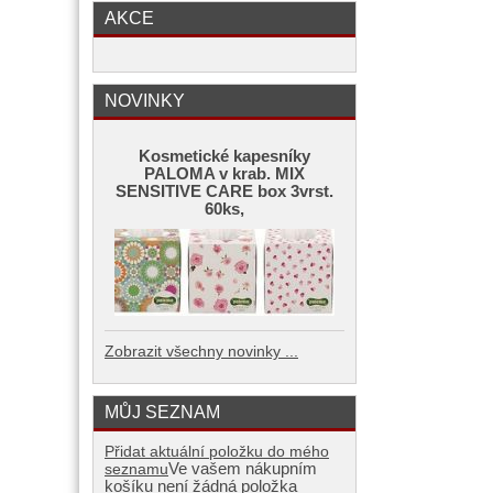
AKCE
NOVINKY
Kosmetické kapesníky
PALOMA v krab. MIX
SENSITIVE CARE box 3vrst.
60ks,
Zobrazit všechny novinky ...
MŮJ SEZNAM
Přidat aktuální položku do mého
Ve vašem nákupním
seznamu
košíku není žádná položka