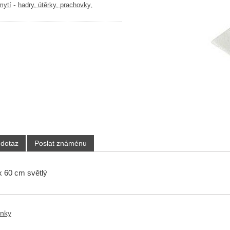
-
mytí
hadry, útěrky, prachovky,
 dotaz
Poslat známénu
 60 cm světlý
ánky