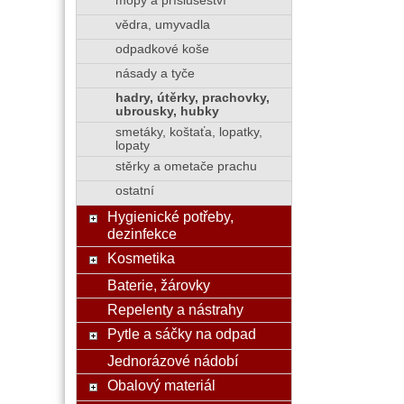
mopy a příslušeství
vědra, umyvadla
odpadkové koše
násady a tyče
hadry, útěrky, prachovky,
ubrousky, hubky
smetáky, koštaťa, lopatky,
lopaty
stěrky a ometače prachu
ostatní
Hygienické potřeby,
dezinfekce
Kosmetika
Baterie, žárovky
Repelenty a nástrahy
Pytle a sáčky na odpad
Jednorázové nádobí
Obalový materiál