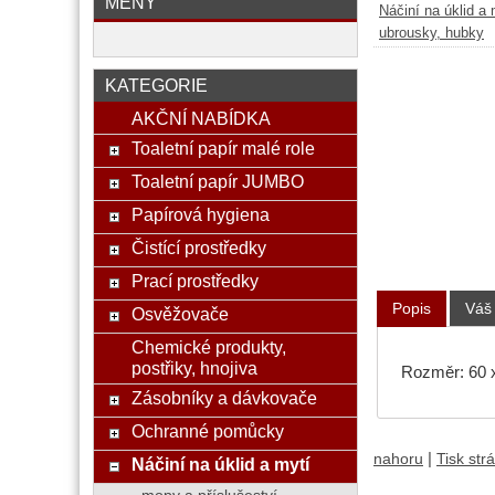
MĚNY
Náčiní na úklid a 
ubrousky, hubky
KATEGORIE
AKČNÍ NABÍDKA
Toaletní papír malé role
Toaletní papír JUMBO
Papírová hygiena
Čistící prostředky
Prací prostředky
Popis
Váš
Osvěžovače
Chemické produkty,
postřiky, hnojiva
Rozměr: 60 x
Zásobníky a dávkovače
Ochranné pomůcky
|
nahoru
Tisk str
Náčiní na úklid a mytí