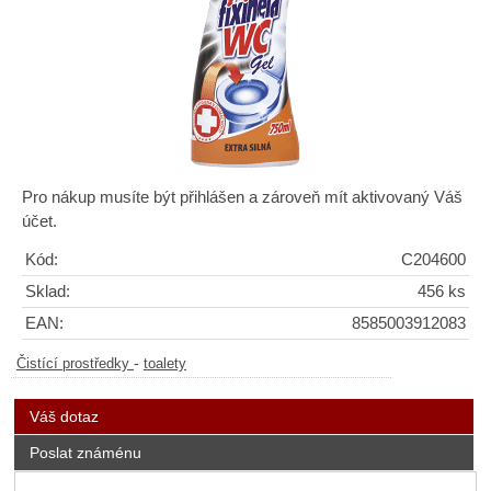
Pro nákup musíte být přihlášen a zároveň mít aktivovaný Váš
účet.
Kód:
C204600
Sklad:
456 ks
EAN:
8585003912083
-
Čistící prostředky
toalety
Váš dotaz
Poslat známénu