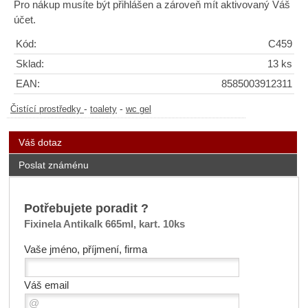
Pro nákup musíte být přihlášen a zároveň mít aktivovaný Váš
účet.
Kód:
C459
Sklad:
13 ks
EAN:
8585003912311
-
-
Čistící prostředky
toalety
wc gel
Váš dotaz
Poslat známénu
Potřebujete poradit ?
Fixinela Antikalk 665ml, kart. 10ks
Vaše jméno, příjmení, firma
Váš email