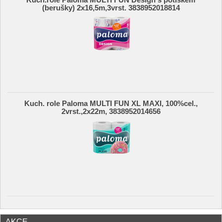
Kuch.role Paloma MULTI FUN Design s potiskem
(berušky) 2x16,5m,3vrst. 3838952018814
Kuch. role Paloma MULTI FUN XL MAXI, 100%cel.,
2vrst.,2x22m, 3838952014656
AKCE