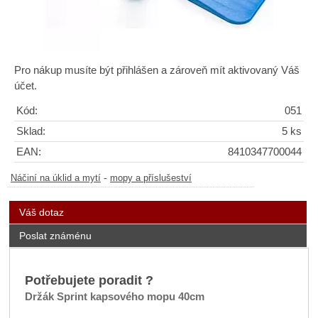
Pro nákup musíte být přihlášen a zároveň mít aktivovaný Váš
účet.
Kód:
051
Sklad:
5 ks
EAN:
8410347700044
-
Náčiní na úklid a mytí
mopy a příslušeství
Váš dotaz
Poslat známénu
Potřebujete poradit ?
Držák Sprint kapsového mopu 40cm