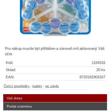
Pro nákup musíte být přihlášen a zároveň mít aktivovaný Váš
účet.
Kód:
1164316
Sklad:
20 ks
EAN:
8720182903167
-
-
Čistící prostředky
toalety
wc závěs
Váš dotaz
Poslat známénu