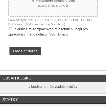
📎 Přetáhněte soubory sem
nebo klikněte pro výběr
Povolené typy: PDF, XLS, XLSX, CSV, JPG, JPEG, PNG, TXT, DOC,
DOCX (max 10 MB / soubor, max 5 souborů)
Souhlasím se zpracováním osobních údajů pro
zpracování mého dotazu
Více informací
OBSAH KOŠÍKU
v košíku nemáte žádné položky
SVÁTKY