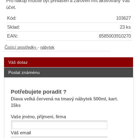
Pro nákup musíte být přihlášen a zároveň mít aktivovaný Váš
účet.
Kód:
103627
Sklad:
23 ks
EAN:
8585003910270
-
Čistící prostředky
nábytek
Váš dotaz
Poslat známénu
Potřebujete poradit ?
Diava velká červená na tmavý nábytek 500ml, kart.
15ks
Vaše jméno, příjmení, firma
Váš email