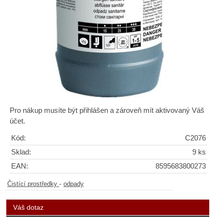
Pro nákup musíte být přihlášen a zároveň mít aktivovaný Váš
účet.
Kód:
C2076
Sklad:
9 ks
EAN:
8595683800273
-
Čistící prostředky
odpady
Váš dotaz