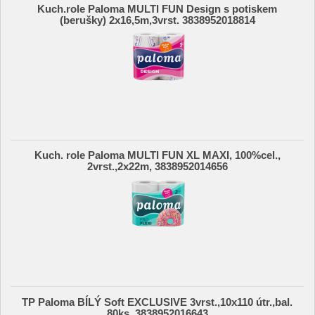
Kuch.role Paloma MULTI FUN Design s potiskem
(berušky) 2x16,5m,3vrst. 3838952018814
Kuch. role Paloma MULTI FUN XL MAXI, 100%cel.,
2vrst.,2x22m, 3838952014656
TP Paloma BÍLÝ Soft EXCLUSIVE 3vrst.,10x110 útr.,bal.
80ks, 3838952016643