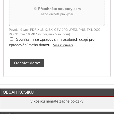
📎 Přetáhněte soubory sem
nebo klikněte pro výběr
Povolené typy: PDF, XLS, XLSX, CSV, JPG, JPEG, PNG, TXT, DOC,
DOCX (max 10 MB / soubor, max 5 souborů)
Souhlasím se zpracováním osobních údajů pro
zpracování mého dotazu
Více informací
OBSAH KOŠÍKU
v košíku nemáte žádné položky