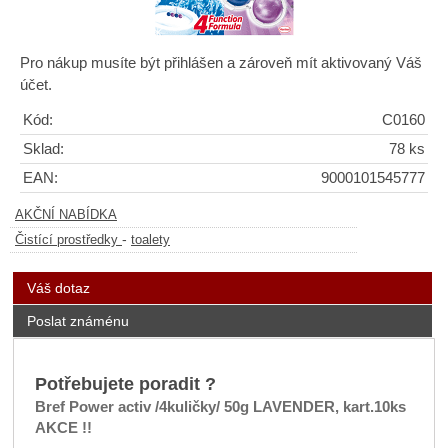
Pro nákup musíte být přihlášen a zároveň mít aktivovaný Váš
účet.
Kód:
C0160
Sklad:
78 ks
EAN:
9000101545777
AKČNÍ NABÍDKA
-
Čistící prostředky
toalety
Váš dotaz
Poslat známénu
Potřebujete poradit ?
Bref Power activ /4kuličky/ 50g LAVENDER, kart.10ks
AKCE !!