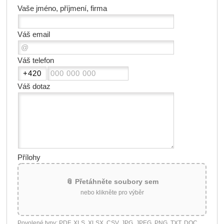
Vaše jméno, příjmení, firma
Váš email
Váš telefon
Váš dotaz
Přílohy
📎 Přetáhněte soubory sem
nebo klikněte pro výběr
Povolené typy: PDF, XLS, XLSX, CSV, JPG, JPEG, PNG, TXT, DOC,