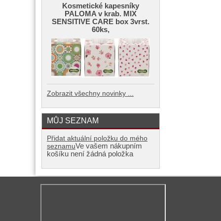
Kosmetické kapesníky
PALOMA v krab. MIX
SENSITIVE CARE box 3vrst.
60ks,
Zobrazit všechny novinky ...
MŮJ SEZNAM
Přidat aktuální položku do mého
Ve vašem nákupním
seznamu
košíku není žádná položka