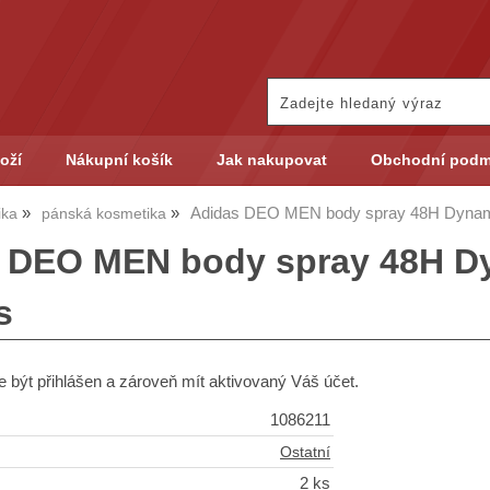
oží
Nákupní košík
Jak nakupovat
Obchodní podm
Adidas DEO MEN body spray 48H Dynami
ika
pánská kosmetika
 DEO MEN body spray 48H Dy
s
 být přihlášen a zároveň mít aktivovaný Váš účet.
1086211
Ostatní
2 ks