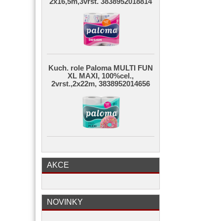
2x16,5m,3vrst. 3838952018814
Kuch. role Paloma MULTI FUN
XL MAXI, 100%cel.,
2vrst.,2x22m, 3838952014656
AKCE
NOVINKY