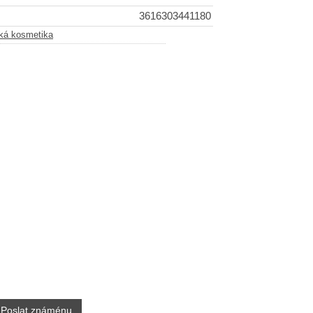
3616303441180
ká kosmetika
Poslat známénu