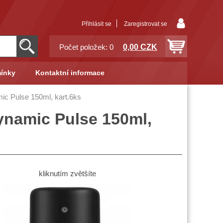
Přihlásit se
Zaregistrovat se
0,00 CZK
Počet položek: 0
ínky
Kontaktní informace
c Pulse 150ml, kart.6ks
namic Pulse 150ml,
kliknutím zvětšíte