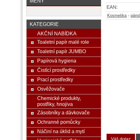
MĚNY
EAN:
-
Kosmetika
páns
KATEGORIE
AKČNÍ NABÍDKA
Toaletní papír malé role
Toaletní papír JUMBO
Papírová hygiena
Čistící prostředky
Prací prostředky
Osvěžovače
Chemické produkty,
postřiky, hnojiva
Zásobníky a dávkovače
Ochranné pomůcky
Náčiní na úklid a mytí
Váš dotaz