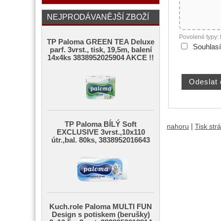
NEJPRODÁVANĚJŠÍ ZBOŽÍ
Povolené typy:
TP Paloma GREEN TEA Deluxe
Souhlas
parf. 3vrst., tisk, 19,5m, balení
14x4ks 3838952025904 AKCE !!
TP Paloma BÍLÝ Soft
|
nahoru
Tisk str
EXCLUSIVE 3vrst.,10x110
útr.,bal. 80ks, 3838952016643
Kuch.role Paloma MULTI FUN
Design s potiskem (berušky)