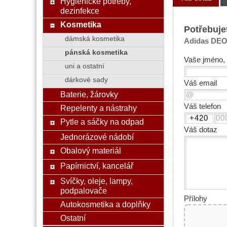
Hygienické potřeby,
dezinfekce
Kosmetika
Potřebuje
dámská kosmetika
Adidas DEO 
pánská kosmetika
Vaše jméno, 
uni a ostatní
dárkové sady
Váš email
Baterie, žárovky
Váš telefon
Repelenty a nástrahy
Pytle a sáčky na odpad
Váš dotaz
Jednorázové nádobí
Obalový materiál
Papírnictví, kancelář
Svíčky, oleje, lampy,
podpalovače
Přílohy
Autokosmetika a doplňky
Ostatní