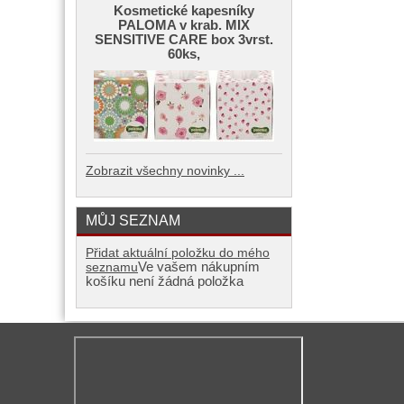
Kosmetické kapesníky
PALOMA v krab. MIX
SENSITIVE CARE box 3vrst.
60ks,
Zobrazit všechny novinky ...
MŮJ SEZNAM
Přidat aktuální položku do mého
Ve vašem nákupním
seznamu
košíku není žádná položka