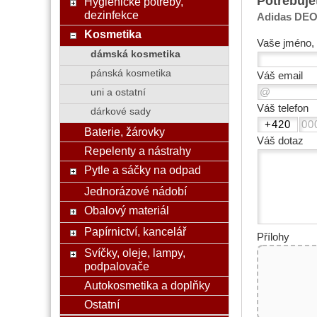
Potřebuje
Hygienické potřeby,
dezinfekce
Adidas DEO 
Kosmetika
Vaše jméno, 
dámská kosmetika
pánská kosmetika
Váš email
uni a ostatní
Váš telefon
dárkové sady
Baterie, žárovky
Váš dotaz
Repelenty a nástrahy
Pytle a sáčky na odpad
Jednorázové nádobí
Obalový materiál
Papírnictví, kancelář
Přílohy
Svíčky, oleje, lampy,
podpalovače
Autokosmetika a doplňky
Ostatní