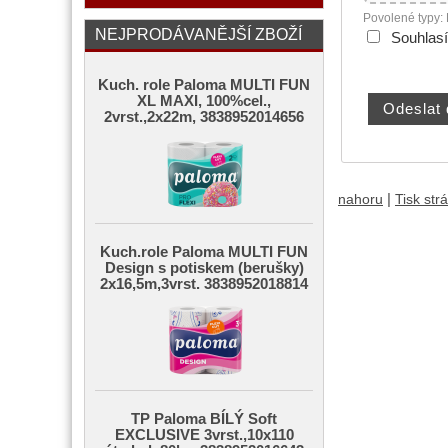
Povolené typy:
NEJPRODÁVANĚJŠÍ ZBOŽÍ
Souhlas
Kuch. role Paloma MULTI FUN
XL MAXI, 100%cel.,
2vrst.,2x22m, 3838952014656
|
nahoru
Tisk str
Kuch.role Paloma MULTI FUN
Design s potiskem (berušky)
2x16,5m,3vrst. 3838952018814
TP Paloma BÍLÝ Soft
EXCLUSIVE 3vrst.,10x110