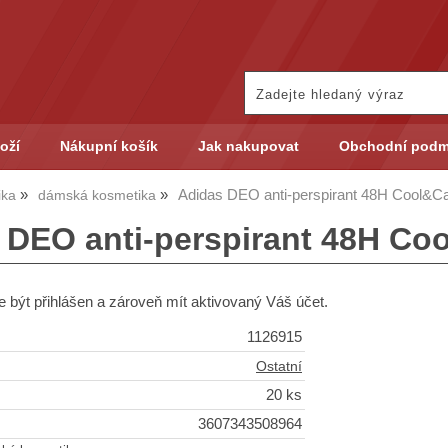
oží
Nákupní košík
Jak nakupovat
Obchodní podm
Adidas DEO anti-perspirant 48H Cool&Ca
ika
dámská kosmetika
 DEO anti-perspirant 48H Coo
 být přihlášen a zároveň mít aktivovaný Váš účet.
1126915
Ostatní
20 ks
3607343508964