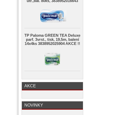
útr.,bal. 80ks, 3838952016643
TP Paloma GREEN TEA Deluxe
parf. 3vrst., tisk, 19,5m, balení
14x4ks 3838952025904 AKCE !!
AKCE
NOVINKY