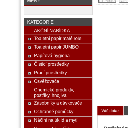
MĚNY
-
Kosmetika
dáms
KATEGORIE
AKČNÍ NABÍDKA
Toaletní papír malé role
Toaletní papír JUMBO
Papírová hygiena
Čistící prostředky
Prací prostředky
Osvěžovače
Chemické produkty,
postřiky, hnojiva
Zásobníky a dávkovače
Váš dotaz
Ochranné pomůcky
Náčiní na úklid a mytí