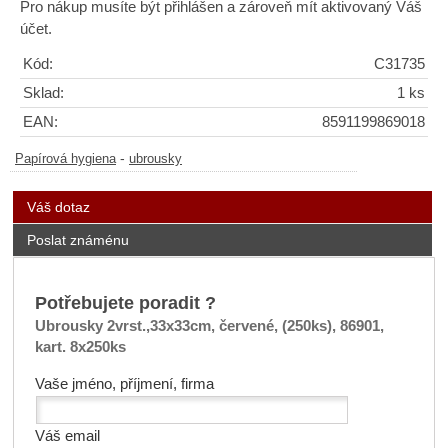
Pro nákup musíte být přihlášen a zároveň mít aktivovaný Váš
účet.
Kód:
C31735
Sklad:
1 ks
EAN:
8591199869018
-
Papírová hygiena
ubrousky
Váš dotaz
Poslat známénu
Potřebujete poradit ?
Ubrousky 2vrst.,33x33cm, červené, (250ks), 86901,
kart. 8x250ks
Vaše jméno, příjmení, firma
Váš email