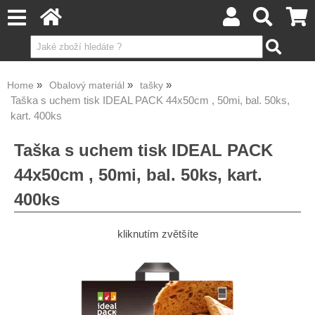
Home
Obalový materiál
tašky
Taška s uchem tisk IDEAL PACK 44x50cm , 50mi, bal. 50ks,
kart. 400ks
Taška s uchem tisk IDEAL PACK
44x50cm , 50mi, bal. 50ks, kart.
400ks
kliknutím zvětšíte