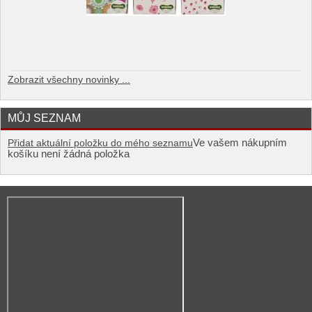
Zobrazit všechny novinky ...
MŮJ SEZNAM
Ve vašem nákupním
Přidat aktuální položku do mého seznamu
košíku není žádná položka