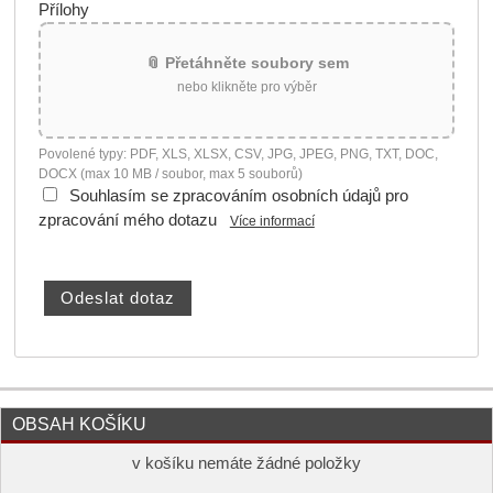
Přílohy
📎 Přetáhněte soubory sem
nebo klikněte pro výběr
Povolené typy: PDF, XLS, XLSX, CSV, JPG, JPEG, PNG, TXT, DOC,
DOCX (max 10 MB / soubor, max 5 souborů)
Souhlasím se zpracováním osobních údajů pro
zpracování mého dotazu
Více informací
OBSAH KOŠÍKU
v košíku nemáte žádné položky