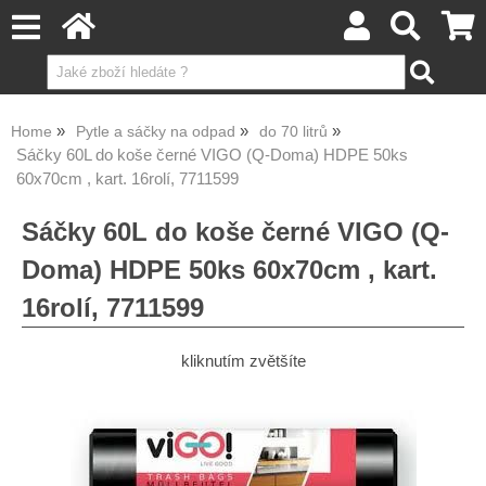
Home
Pytle a sáčky na odpad
do 70 litrů
Sáčky 60L do koše černé VIGO (Q-Doma) HDPE 50ks
60x70cm , kart. 16rolí, 7711599
Sáčky 60L do koše černé VIGO (Q-
Doma) HDPE 50ks 60x70cm , kart.
16rolí, 7711599
kliknutím zvětšíte