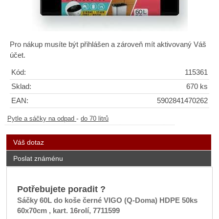
Pro nákup musíte být přihlášen a zároveň mít aktivovaný Váš
účet.
Kód:
115361
Sklad:
670 ks
EAN:
5902841470262
-
Pytle a sáčky na odpad
do 70 litrů
Váš dotaz
Poslat známénu
Potřebujete poradit ?
Sáčky 60L do koše černé VIGO (Q-Doma) HDPE 50ks
60x70cm , kart. 16rolí, 7711599