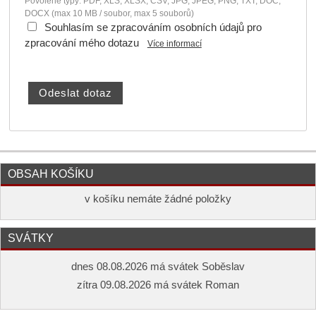
Povolené typy: PDF, XLS, XLSX, CSV, JPG, JPEG, PNG, TXT, DOC,
DOCX (max 10 MB / soubor, max 5 souborů)
Souhlasím se zpracováním osobních údajů pro
zpracování mého dotazu
Více informací
OBSAH KOŠÍKU
v košíku nemáte žádné položky
SVÁTKY
dnes 08.08.2026 má svátek Soběslav
zítra 09.08.2026 má svátek Roman