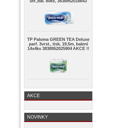
útr.,bal. 80ks, 3838952016643
TP Paloma GREEN TEA Deluxe
parf. 3vrst., tisk, 19,5m, balení
14x4ks 3838952025904 AKCE !!
AKCE
NOVINKY