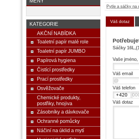
MĚNY
Pytle a sáčky na
Váš dotaz
KATEGORIE
AKČNÍ NABÍDKA
Potřebuje
Toaletní papír malé role
Sáčky 16L,(1
Toaletní papír JUMBO
Vaše jméno, 
Papírová hygiena
Čistící prostředky
Váš email
Prací prostředky
Váš telefon
Osvěžovače
Chemické produkty,
Váš dotaz
postřiky, hnojiva
Zásobníky a dávkovače
Ochranné pomůcky
Náčiní na úklid a mytí