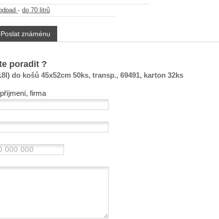
-
 odpad
do 70 litrů
Poslat známénu
te poradit ?
8l) do košů 45x52cm 50ks, transp., 69491, karton 32ks
příjmení, firma