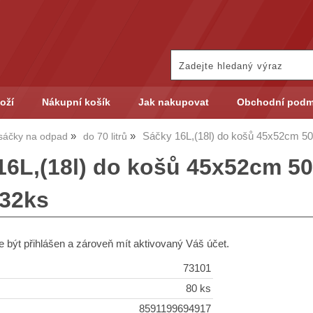
oží
Nákupní košík
Jak nakupovat
Obchodní podm
Sáčky 16L,(18l) do košů 45x52cm 50k
 sáčky na odpad
do 70 litrů
16L,(18l) do košů 45x52cm 50k
 32ks
 být přihlášen a zároveň mít aktivovaný Váš účet.
73101
80 ks
8591199694917