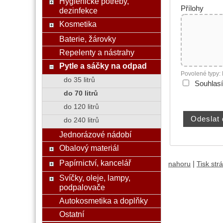
Hygienické potřeby,
Přílohy
dezinfekce
Kosmetika
Baterie, žárovky
Repelenty a nástrahy
Pytle a sáčky na odpad
Povolené typy:
do 35 litrů
Souhlas
do 70 litrů
do 120 litrů
do 240 litrů
Jednorázové nádobí
Obalový materiál
Papírnictví, kancelář
|
nahoru
Tisk str
Svíčky, oleje, lampy,
podpalovače
Autokosmetika a doplňky
Ostatní