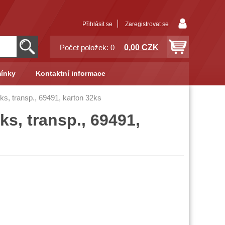
Přihlásit se
Zaregistrovat se
0,00 CZK
Počet položek: 0
ínky
Kontaktní informace
s, transp., 69491, karton 32ks
s, transp., 69491,