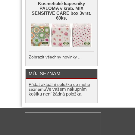
Kosmetické kapesníky
PALOMA v krab. MIX
SENSITIVE CARE box 3vrst.
60ks,
Zobrazit všechny novinky ...
MŮJ SEZNAM
Přidat aktuální položku do mého
Ve vašem nákupním
seznamu
košíku není žádná položka