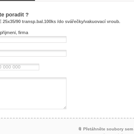
te poradit ?
 25x35/90 transp.bal.100ks /do svářečky/vakuovací vroub.
příjmení, firma
📎 Přetáhněte soubory sem