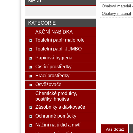
MĚNY
Obalový materiál
Obalový materiál
KATEGORIE
AKČNÍ NABÍDKA
Toaletní papír malé role
Toaletní papír JUMBO
Papírová hygiena
Čistící prostředky
Prací prostředky
Osvěžovače
Chemické produkty,
postřiky, hnojiva
Zásobníky a dávkovače
Ochranné pomůcky
Náčiní na úklid a mytí
Váš dotaz