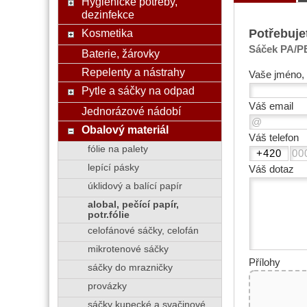
Hygienické potřeby,
dezinfekce
Potřebuje
Kosmetika
Sáček PA/PE
Baterie, žárovky
Repelenty a nástrahy
Vaše jméno, 
Pytle a sáčky na odpad
Váš email
Jednorázové nádobí
Obalový materiál
Váš telefon
fólie na palety
lepící pásky
Váš dotaz
úklidový a balící papír
alobal, pečící papír,
potr.fólie
celofánové sáčky, celofán
mikrotenové sáčky
Přílohy
sáčky do mrazničky
provázky
sáčky kupecké a svačinové