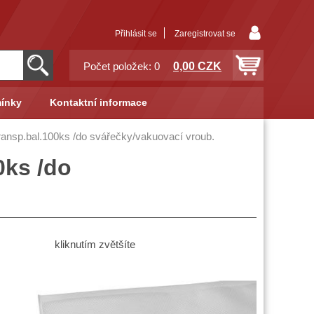
Přihlásit se
Zaregistrovat se
0,00 CZK
Počet položek: 0
ínky
Kontaktní informace
ansp.bal.100ks /do svářečky/vakuovací vroub.
0ks /do
kliknutím zvětšíte