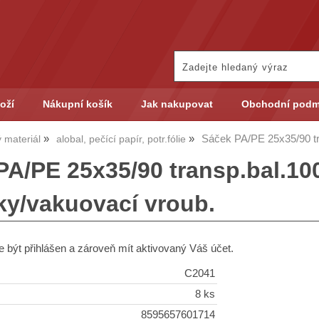
oží
Nákupní košík
Jak nakupovat
Obchodní podm
Sáček PA/PE 25x35/90 tr
 materiál
alobal, pečící papír, potr.fólie
PA/PE 25x35/90 transp.bal.10
ky/vakuovací vroub.
 být přihlášen a zároveň mít aktivovaný Váš účet.
C2041
8 ks
8595657601714