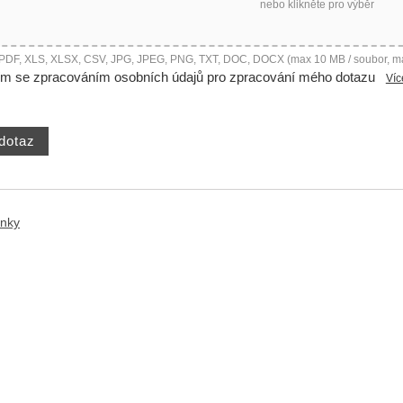
nebo klikněte pro výběr
 PDF, XLS, XLSX, CSV, JPG, JPEG, PNG, TXT, DOC, DOCX (max 10 MB / soubor, m
ím se zpracováním osobních údajů pro zpracování mého dotazu
Víc
ánky