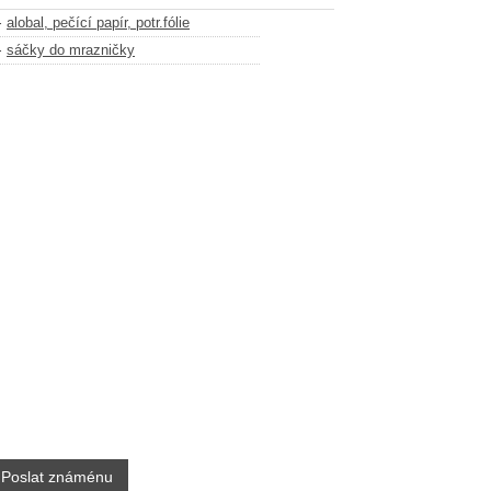
-
alobal, pečící papír, potr.fólie
-
sáčky do mrazničky
Poslat známénu