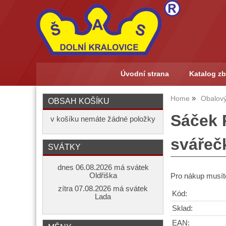
Úvodní strana
Katalog zb
Home
Obalový
OBSAH KOŠÍKU
Sáček 
v košíku nemáte žádné položky
svářeč
SVÁTKY
dnes 06.08.2026 má svátek
Oldřiška
Pro nákup musíte
zítra 07.08.2026 má svátek
Kód:
Lada
Sklad:
EAN: