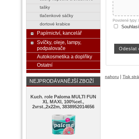
tašky
tlačenkové sáčky
Povolené typy:
dortové krabice
Souhlas
Papírnictví, kancelář
Svíčky, oleje, lampy,
podpalovače
Autokosmetika a doplňky
Ostatní
|
nahoru
Tisk str
NEJPRODÁVANĚJŠÍ ZBOŽÍ
Kuch. role Paloma MULTI FUN
XL MAXI, 100%cel.,
2vrst.,2x22m, 3838952014656