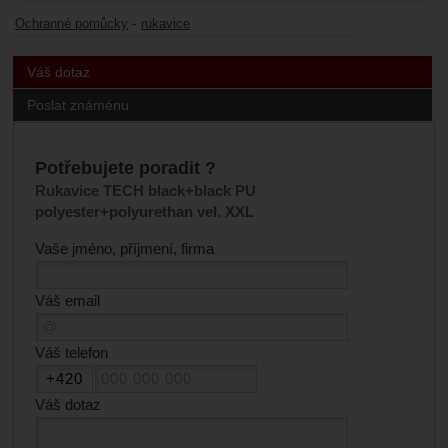
-
Ochranné pomůcky
rukavice
Váš dotaz
Poslat známénu
Potřebujete poradit ?
Rukavice TECH black+black PU
polyester+polyurethan vel. XXL
Vaše jméno, příjmení, firma
Váš email
Váš telefon
Váš dotaz