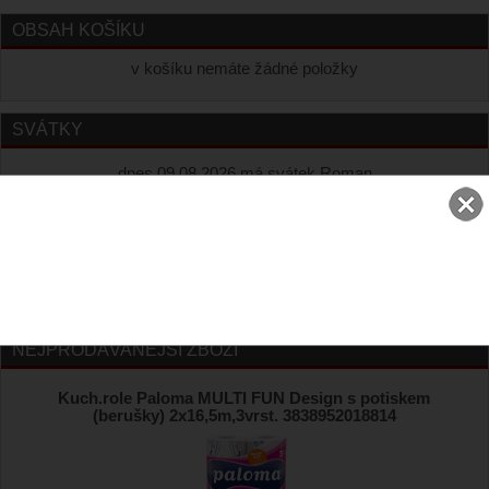
OBSAH KOŠÍKU
v košíku nemáte žádné položky
SVÁTKY
dnes 09.08.2026 má svátek Roman
zítra 10.08.2026 má svátek Vavřinec
MĚNY
NEJPRODÁVANĚJŠÍ ZBOŽÍ
Kuch.role Paloma MULTI FUN Design s potiskem
(berušky) 2x16,5m,3vrst. 3838952018814