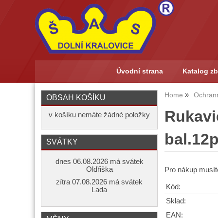
Úvodní strana
Katalog zb
Home
Ochran
OBSAH KOŠÍKU
Rukavi
v košíku nemáte žádné položky
bal.12p
SVÁTKY
dnes 06.08.2026 má svátek
Oldřiška
Pro nákup musíte
zítra 07.08.2026 má svátek
Kód:
Lada
Sklad:
EAN: