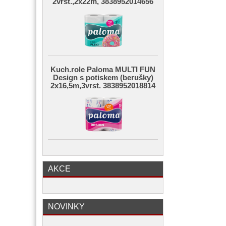
2vrst.,2x22m, 3838952014656
Kuch.role Paloma MULTI FUN
Design s potiskem (berušky)
2x16,5m,3vrst. 3838952018814
AKCE
NOVINKY