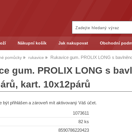
oží
Nákupní košík
Jak nakupovat
Obchodní podm
Rukavice gum. PROLIX LONG s bavlněnou v
né pomůcky
rukavice
ce gum. PROLIX LONG s bavln
árů, kart. 10x12párů
 být přihlášen a zároveň mít aktivovaný Váš účet.
1073611
82 ks
8590786220423