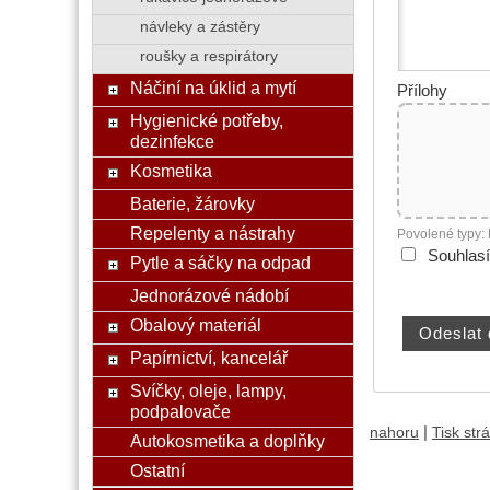
návleky a zástěry
roušky a respirátory
Náčiní na úklid a mytí
Přílohy
Hygienické potřeby,
dezinfekce
Kosmetika
Baterie, žárovky
Repelenty a nástrahy
Povolené typy:
Souhlas
Pytle a sáčky na odpad
Jednorázové nádobí
Obalový materiál
Papírnictví, kancelář
Svíčky, oleje, lampy,
podpalovače
|
nahoru
Tisk str
Autokosmetika a doplňky
Ostatní