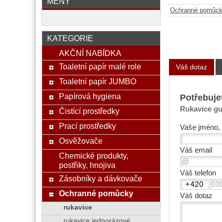
MĚNY
Ochranné pomůc
KATEGORIE
AKČNÍ NABÍDKA
Toaletní papír malé role
Váš dotaz
Toaletní papír JUMBO
Papírová hygiena
Potřebuje
Rukavice gu
Čistící prostředky
Prací prostředky
Vaše jméno, 
Osvěžovače
Váš email
Chemické produkty,
postřiky, hnojiva
Váš telefon
Zásobníky a dávkovače
Ochranné pomůcky
Váš dotaz
rukavice
rukavice jednorázové