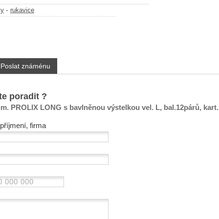
-
ky
rukavice
Poslat známénu
te poradit ?
m. PROLIX LONG s bavlněnou výstelkou vel. L, bal.12párů, kart
příjmení, firma