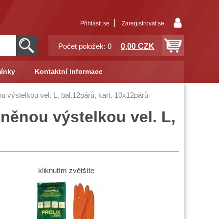
Přihlásit se
Zaregistrovat se
0,00 CZK
Počet položek: 0
ínky
Kontaktní informace
ýstelkou vel. L, bal.12párů, kart. 10x12párů
ěnou výstelkou vel. L,
kliknutím zvětšíte