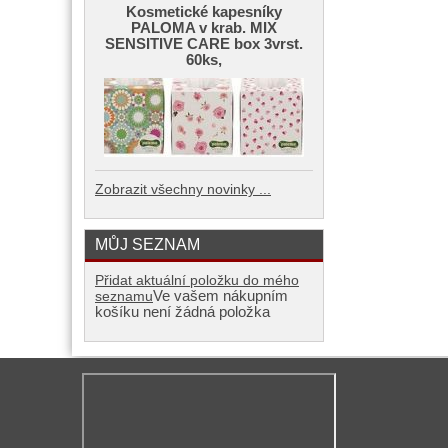
Kosmetické kapesníky
PALOMA v krab. MIX
SENSITIVE CARE box 3vrst.
60ks,
Zobrazit všechny novinky ...
MŮJ SEZNAM
Přidat aktuální položku do mého
Ve vašem nákupním
seznamu
košíku není žádná položka