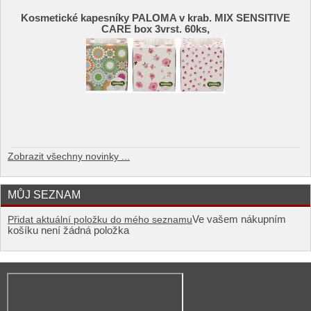
Kosmetické kapesníky PALOMA v krab. MIX SENSITIVE
CARE box 3vrst. 60ks,
Zobrazit všechny novinky ...
MŮJ SEZNAM
Ve vašem nákupním
Přidat aktuální položku do mého seznamu
košíku není žádná položka