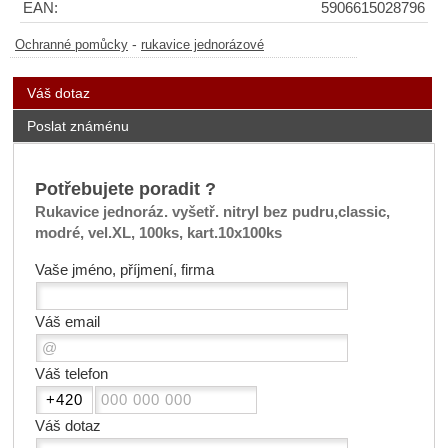
EAN:
5906615028796
-
Ochranné pomůcky
rukavice jednorázové
Váš dotaz
Poslat známénu
Potřebujete poradit ?
Rukavice jednoráz. vyšetř. nitryl bez pudru,classic,
modré, vel.XL, 100ks, kart.10x100ks
Vaše jméno, příjmení, firma
Váš email
Váš telefon
Váš dotaz