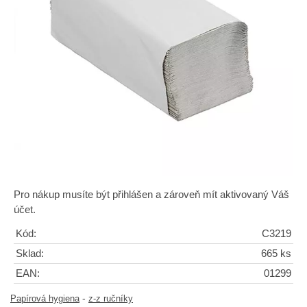
Pro nákup musíte být přihlášen a zároveň mít aktivovaný Váš
účet.
Kód:
C3219
Sklad:
665 ks
EAN:
01299
-
Papírová hygiena
z-z ručníky