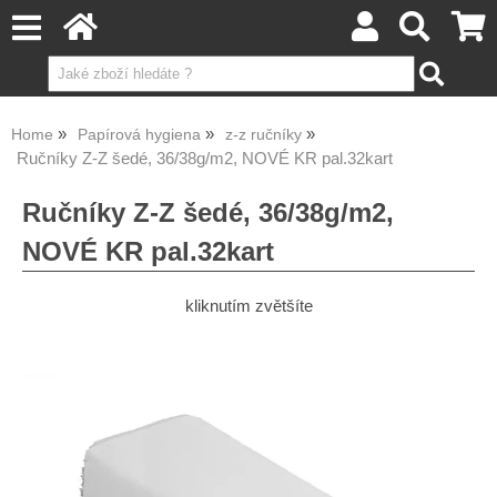
Home
Papírová hygiena
z-z ručníky
Ručníky Z-Z šedé, 36/38g/m2, NOVÉ KR pal.32kart
Ručníky Z-Z šedé, 36/38g/m2,
NOVÉ KR pal.32kart
kliknutím zvětšíte