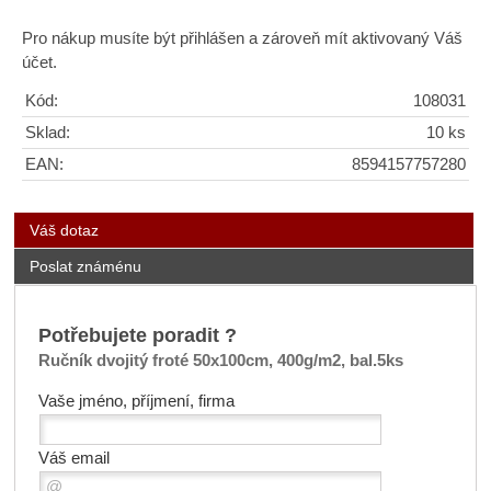
Pro nákup musíte být přihlášen a zároveň mít aktivovaný Váš
účet.
Kód:
108031
Sklad:
10 ks
EAN:
8594157757280
Váš dotaz
Poslat známénu
Potřebujete poradit ?
Ručník dvojitý froté 50x100cm, 400g/m2, bal.5ks
Vaše jméno, příjmení, firma
Váš email