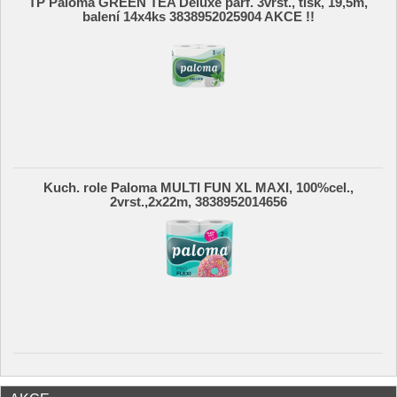
TP Paloma GREEN TEA Deluxe parf. 3vrst., tisk, 19,5m,
balení 14x4ks 3838952025904 AKCE !!
Kuch. role Paloma MULTI FUN XL MAXI, 100%cel.,
2vrst.,2x22m, 3838952014656