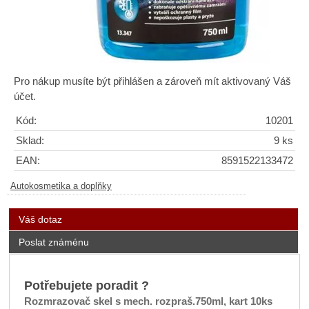
Pro nákup musíte být přihlášen a zároveň mít aktivovaný Váš
účet.
Kód:
10201
Sklad:
9 ks
EAN:
8591522133472
Autokosmetika a doplňky
Váš dotaz
Poslat známénu
Potřebujete poradit ?
Rozmrazovač skel s mech. rozpraš.750ml, kart 10ks