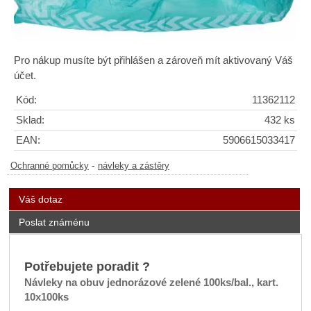
Pro nákup musíte být přihlášen a zároveň mít aktivovaný Váš
účet.
Kód:
11362112
Sklad:
432 ks
EAN:
5906615033417
-
Ochranné pomůcky
návleky a zástěry
Váš dotaz
Poslat známénu
Potřebujete poradit ?
Návleky na obuv jednorázové zelené 100ks/bal., kart.
10x100ks