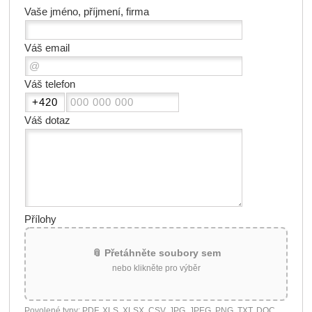
Vaše jméno, příjmení, firma
Váš email
Váš telefon
Váš dotaz
Přílohy
📎 Přetáhněte soubory sem
nebo klikněte pro výběr
Povolené typy: PDF, XLS, XLSX, CSV, JPG, JPEG, PNG, TXT, DOC,