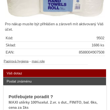
Pro nákup musíte být přihlášen a zároveň mít aktivovaný Váš
účet.
Kód:
9502
Sklad:
1686 ks
EAN:
8588004907508
-
Papírová hygiena
maxi role
Váš dotaz
Poslat známénu
Potřebujete poradit ?
MAXI utěrky 100%celul. 2.vr. s dut., FINITO, bal. 6ks,
cena za 1ks