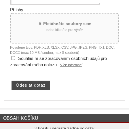
Přílohy
📎 Přetáhněte soubory sem
nebo klikněte pro výběr
Povolené typy: PDF, XLS, XLSX, CSV, JPG, JPEG, PNG, TXT, DOC,
DOCX (max 10 MB / soubor, max 5 souborů)
Souhlasím se zpracováním osobních údajů pro
zpracování mého dotazu
Více informací
OBSAH KOŠÍKU
v košíku nemáte žádné položky