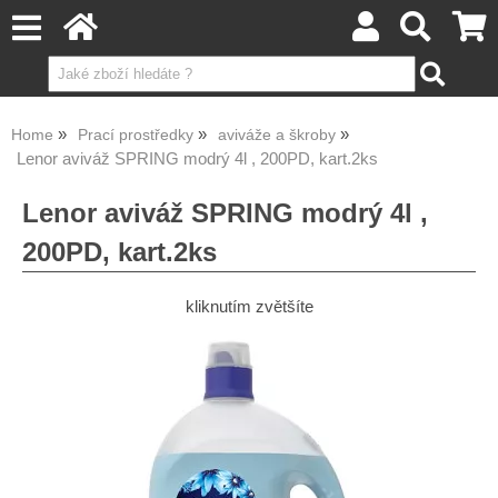
Home
Prací prostředky
aviváže a škroby
Lenor aviváž SPRING modrý 4l , 200PD, kart.2ks
Lenor aviváž SPRING modrý 4l ,
200PD, kart.2ks
kliknutím zvětšíte