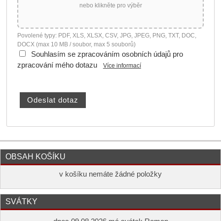
nebo klikněte pro výběr
Povolené typy: PDF, XLS, XLSX, CSV, JPG, JPEG, PNG, TXT, DOC,
DOCX (max 10 MB / soubor, max 5 souborů)
Souhlasím se zpracováním osobních údajů pro
zpracování mého dotazu
Více informací
OBSAH KOŠÍKU
v košíku nemáte žádné položky
SVÁTKY