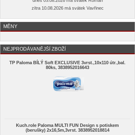
dnes 09.08.2026 má svátek Roman
zítra 10.08.2026 má svátek Vavřinec
MĚNY
NEJPRODÁVANĚJŠÍ ZBOŽÍ
TP Paloma BÍLÝ Soft EXCLUSIVE 3vrst.,10x110 útr.,bal.
80ks, 3838952016643
Kuch.role Paloma MULTI FUN Design s potiskem
(berušky) 2x16,5m,3vrst. 3838952018814