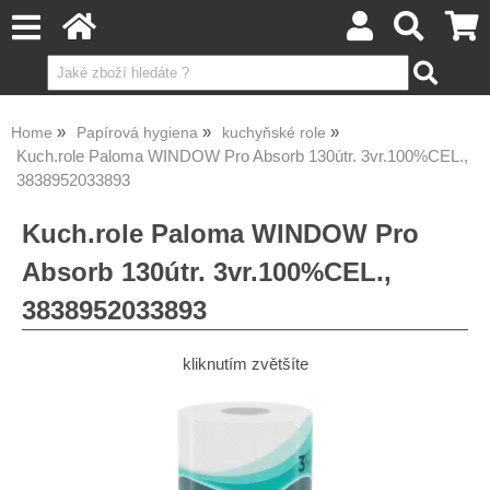
Home
Papírová hygiena
kuchyňské role
Kuch.role Paloma WINDOW Pro Absorb 130útr. 3vr.100%CEL.,
3838952033893
Kuch.role Paloma WINDOW Pro
Absorb 130útr. 3vr.100%CEL.,
3838952033893
kliknutím zvětšíte