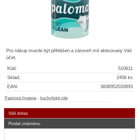
Pro nákup musíte být přihlášen a zároveň mít aktivovaný Váš
účet.
Kód:
510611
Sklad:
2456 ks
EAN:
3838952033893
-
Papírová hygiena
kuchyňské role
Váš dotaz
Poslat známénu