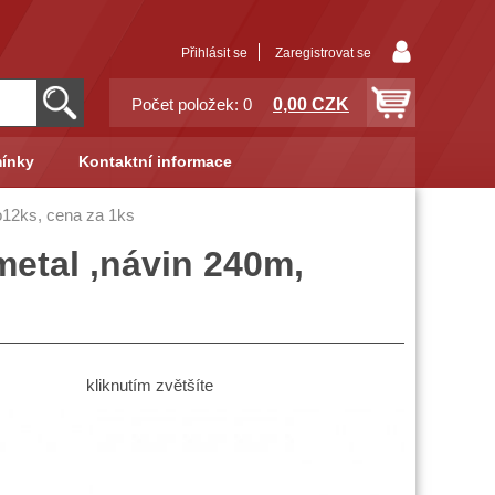
Přihlásit se
Zaregistrovat se
0,00 CZK
Počet položek: 0
ínky
Kontaktní informace
o12ks, cena za 1ks
metal ,návin 240m,
kliknutím zvětšíte