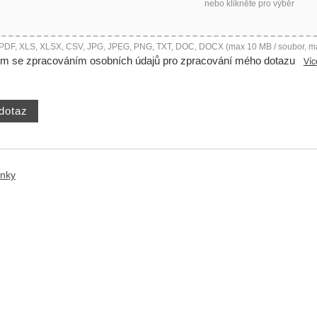
nebo klikněte pro výběr
 PDF, XLS, XLSX, CSV, JPG, JPEG, PNG, TXT, DOC, DOCX (max 10 MB / soubor, m
ím se zpracováním osobních údajů pro zpracování mého dotazu
Víc
ánky