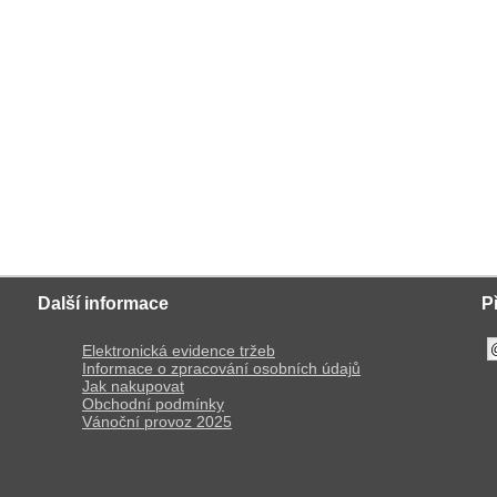
Další informace
P
Elektronická evidence tržeb
Informace o zpracování osobních údajů
Jak nakupovat
Obchodní podmínky
Vánoční provoz 2025