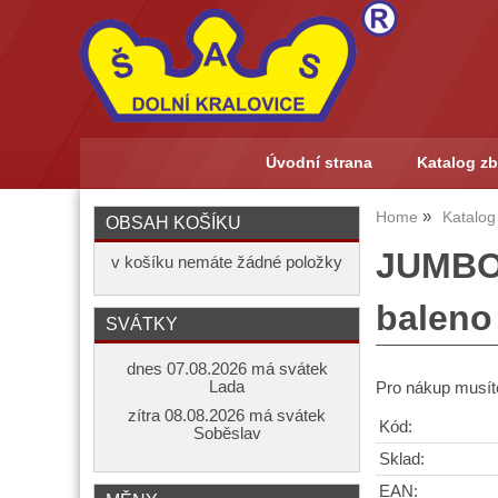
Úvodní strana
Katalog zb
Home
Katalog
OBSAH KOŠÍKU
JUMBO 
v košíku nemáte žádné položky
baleno
SVÁTKY
dnes 07.08.2026 má svátek
Lada
Pro nákup musíte
zítra 08.08.2026 má svátek
Kód:
Soběslav
Sklad:
EAN: