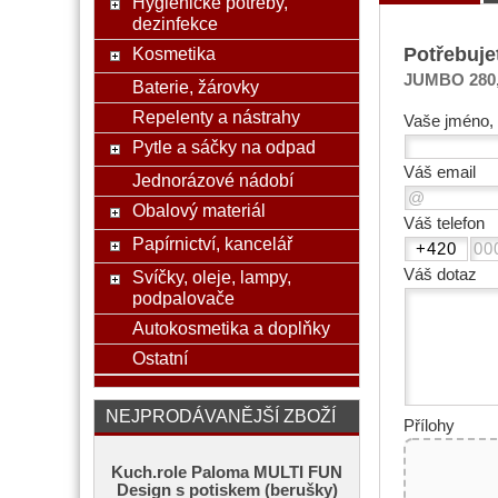
Hygienické potřeby,
dezinfekce
Potřebuje
Kosmetika
JUMBO 280, 
Baterie, žárovky
Repelenty a nástrahy
Vaše jméno, 
Pytle a sáčky na odpad
Váš email
Jednorázové nádobí
Obalový materiál
Váš telefon
Papírnictví, kancelář
Váš dotaz
Svíčky, oleje, lampy,
podpalovače
Autokosmetika a doplňky
Ostatní
NEJPRODÁVANĚJŠÍ ZBOŽÍ
Přílohy
Kuch.role Paloma MULTI FUN
Design s potiskem (berušky)