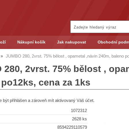
oží
Nákupní košík
Jak nakupovat
Obchodní podm
JUMBO 280, 2vrst. 75% bělost , opametal ,návin 240m, baleno p
280, 2vrst. 75% bělost , opa
 po12ks, cena za 1ks
 být přihlášen a zároveň mít aktivovaný Váš účet.
1072312
2628 ks
8594229110579