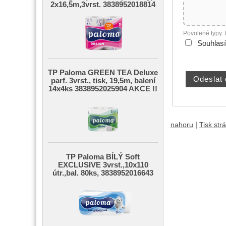
2x16,5m,3vrst. 3838952018814
Povolené typy:
Souhlas
TP Paloma GREEN TEA Deluxe
parf. 3vrst., tisk, 19,5m, balení
14x4ks 3838952025904 AKCE !!
|
nahoru
Tisk str
TP Paloma BÍLÝ Soft
EXCLUSIVE 3vrst.,10x110
útr.,bal. 80ks, 3838952016643