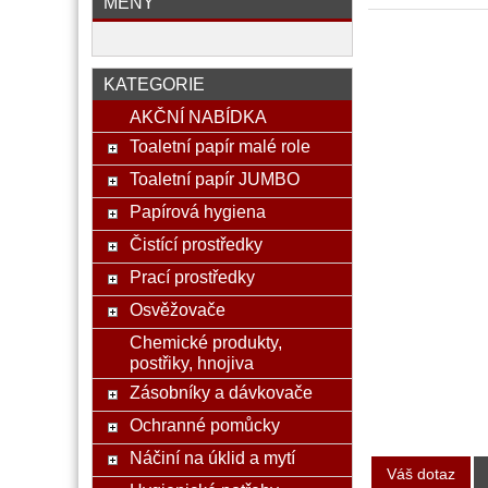
MĚNY
KATEGORIE
AKČNÍ NABÍDKA
Toaletní papír malé role
Toaletní papír JUMBO
Papírová hygiena
Čistící prostředky
Prací prostředky
Osvěžovače
Chemické produkty,
postřiky, hnojiva
Zásobníky a dávkovače
Ochranné pomůcky
Náčiní na úklid a mytí
Váš dotaz