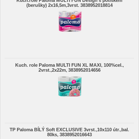
Kuch.role Paloma MULTI FUN Design s potiskem
(berušky) 2x16,5m,3vrst. 3838952018814
Kuch. role Paloma MULTI FUN XL MAXI, 100%cel.,
2vrst.,2x22m, 3838952014656
TP Paloma BÍLÝ Soft EXCLUSIVE 3vrst.,10x110 útr.,bal.
80ks, 3838952016643