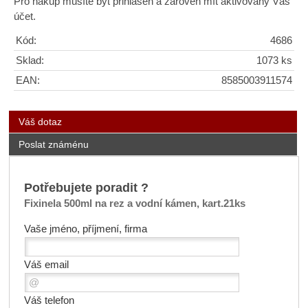
Pro nákup musíte být přihlášen a zároveň mít aktivovaný Váš
účet.
Kód:
4686
Sklad:
1073 ks
EAN:
8585003911574
Váš dotaz
Poslat známénu
Potřebujete poradit ?
Fixinela 500ml na rez a vodní kámen, kart.21ks
Vaše jméno, příjmení, firma
Váš email
Váš telefon