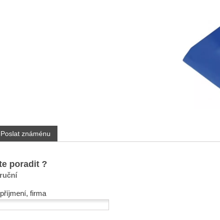
Poslat známénu
te poradit ?
ruční
příjmení, firma