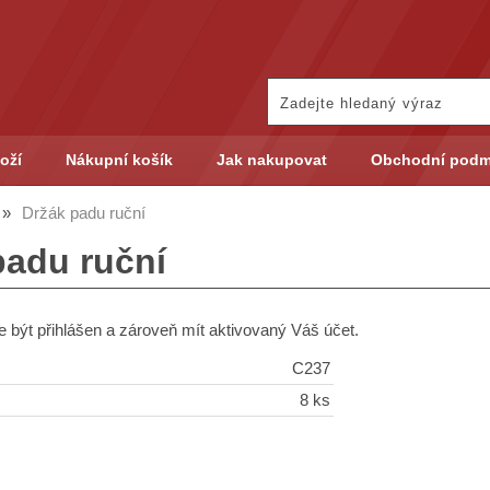
oží
Nákupní košík
Jak nakupovat
Obchodní podm
Držák padu ruční
padu ruční
 být přihlášen a zároveň mít aktivovaný Váš účet.
C237
8 ks