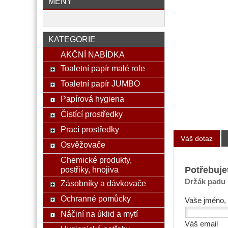
MĚNY
KATEGORIE
AKČNÍ NABÍDKA
Toaletní papír malé role
Toaletní papír JUMBO
Papírová hygiena
Čistící prostředky
Prací prostředky
Váš dotaz
Osvěžovače
Chemické produkty,
Potřebuje
postřiky, hnojiva
Držák padu 
Zásobníky a dávkovače
Ochranné pomůcky
Vaše jméno, 
Náčiní na úklid a mytí
Váš email