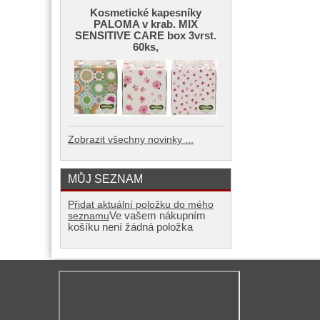
Kosmetické kapesníky
PALOMA v krab. MIX
SENSITIVE CARE box 3vrst.
60ks,
Zobrazit všechny novinky ...
MŮJ SEZNAM
Přidat aktuální položku do mého
Ve vašem nákupním
seznamu
košíku není žádná položka