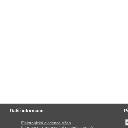
Další informace
P
Elektronická evidence tržeb
Informace o zpracování osobních údajů