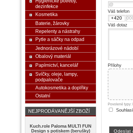
Hygienické potřeby,
dezinfekce
Váš telefon
Kosmetika
Baterie, žárovky
Váš dotaz
Repelenty a nástrahy
Pytle a sáčky na odpad
Jednorázové nádobí
Obalový materiál
Papírnictví, kancelář
Přílohy
Svíčky, oleje, lampy,
podpalovače
Autokosmetika a doplňky
Ostatní
Povolené typy:
Souhlas
NEJPRODÁVANĚJŠÍ ZBOŽÍ
Kuch.role Paloma MULTI FUN
Design s potiskem (berušky)