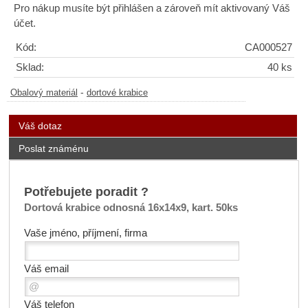
Pro nákup musíte být přihlášen a zároveň mít aktivovaný Váš
účet.
Kód:
CA000527
Sklad:
40 ks
-
Obalový materiál
dortové krabice
Váš dotaz
Poslat známénu
Potřebujete poradit ?
Dortová krabice odnosná 16x14x9, kart. 50ks
Vaše jméno, příjmení, firma
Váš email
Váš telefon