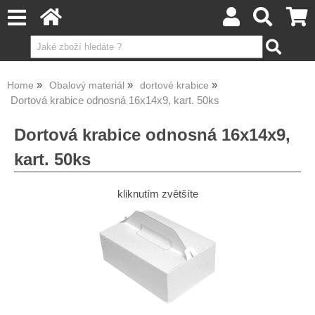
Home
Obalový materiál
dortové krabice
Dortová krabice odnosná 16x14x9, kart. 50ks
Dortová krabice odnosná 16x14x9,
kart. 50ks
kliknutím zvětšíte