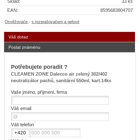
Sklad:
33 ks
EAN:
8595683804707
-
Osvěžovače
s rozprašovačem a gelové
Váš dotaz
Poslat známénu
Potřebujete poradit ?
CLEAMEN ZONE Dalecco air zelený 302/402
neutralizátor pachů, sanitární 550ml, kart.14ks
Vaše jméno, příjmení, firma
Váš email
Váš telefon