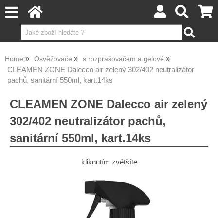
Home
Osvěžovače
s rozprašovačem a gelové
CLEAMEN ZONE Dalecco air zelený 302/402 neutralizátor
pachů, sanitární 550ml, kart.14ks
CLEAMEN ZONE Dalecco air zelený
302/402 neutralizátor pachů,
sanitární 550ml, kart.14ks
kliknutím zvětšíte