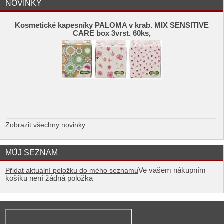
NOVINKY
Kosmetické kapesníky PALOMA v krab. MIX SENSITIVE
CARE box 3vrst. 60ks,
Zobrazit všechny novinky ...
MŮJ SEZNAM
Ve vašem nákupním
Přidat aktuální položku do mého seznamu
košíku není žádná položka