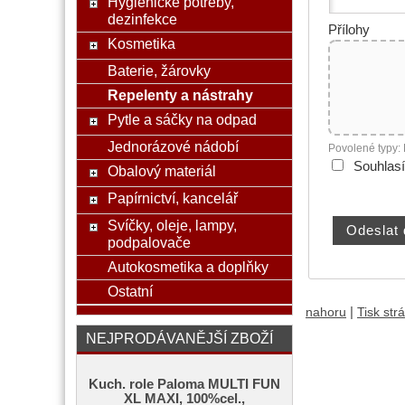
Hygienické potřeby,
dezinfekce
Přílohy
Kosmetika
Baterie, žárovky
Repelenty a nástrahy
Pytle a sáčky na odpad
Jednorázové nádobí
Povolené typy:
Souhlas
Obalový materiál
Papírnictví, kancelář
Svíčky, oleje, lampy,
podpalovače
Autokosmetika a doplňky
Ostatní
|
nahoru
Tisk str
NEJPRODÁVANĚJŠÍ ZBOŽÍ
Kuch. role Paloma MULTI FUN
XL MAXI, 100%cel.,