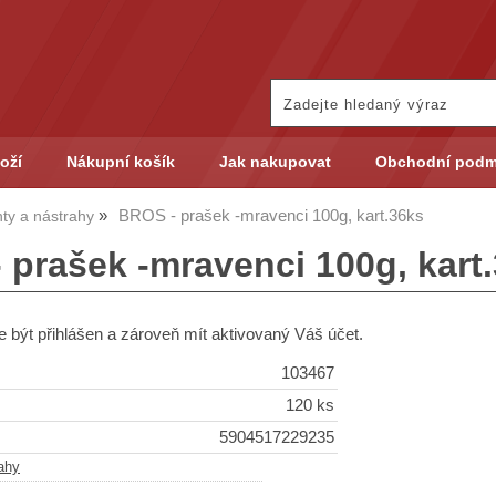
oží
Nákupní košík
Jak nakupovat
Obchodní podm
BROS - prašek -mravenci 100g, kart.36ks
ty a nástrahy
 prašek -mravenci 100g, kart
 být přihlášen a zároveň mít aktivovaný Váš účet.
103467
120 ks
5904517229235
ahy