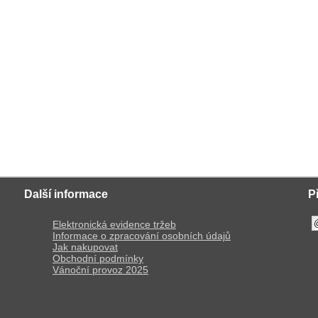
Další informace
P
Elektronická evidence tržeb
Informace o zpracování osobních údajů
Jak nakupovat
Obchodní podmínky
Vánoční provoz 2025