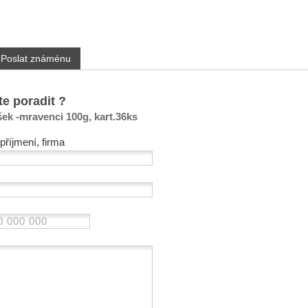
Poslat známénu
te poradit ?
ek -mravenci 100g, kart.36ks
příjmení, firma