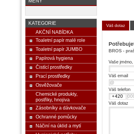
MĚNY
KATEGORIE
Váš dotaz
AKČNÍ NABÍDKA
Toaletní papír malé role
Potřebuje
Toaletní papír JUMBO
BROS - praš
Papírová hygiena
Vaše jméno, 
Čistící prostředky
Váš email
Prací prostředky
Osvěžovače
Váš telefon
Chemické produkty,
postřiky, hnojiva
Váš dotaz
Zásobníky a dávkovače
Ochranné pomůcky
Náčiní na úklid a mytí