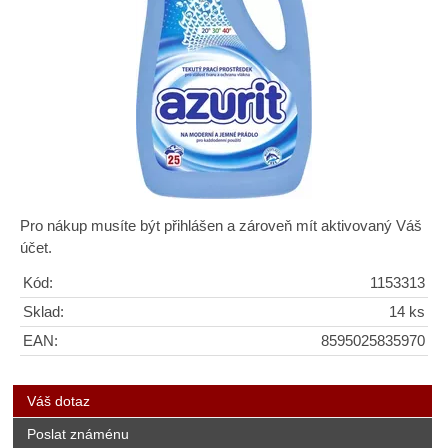
Pro nákup musíte být přihlášen a zároveň mít aktivovaný Váš
účet.
Kód:
1153313
Sklad:
14 ks
EAN:
8595025835970
Váš dotaz
Poslat známénu