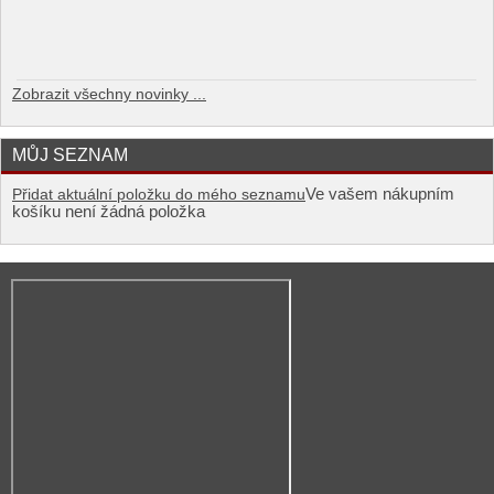
Zobrazit všechny novinky ...
MŮJ SEZNAM
Ve vašem nákupním
Přidat aktuální položku do mého seznamu
košíku není žádná položka