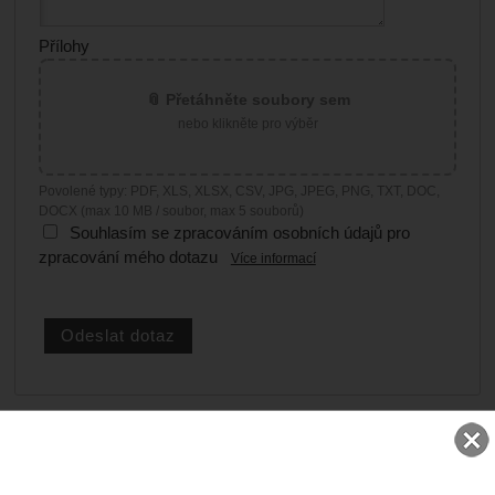
Přílohy
📎 Přetáhněte soubory sem
nebo klikněte pro výběr
Povolené typy: PDF, XLS, XLSX, CSV, JPG, JPEG, PNG, TXT, DOC,
DOCX (max 10 MB / soubor, max 5 souborů)
Souhlasím se zpracováním osobních údajů pro
zpracování mého dotazu
Více informací
OBSAH KOŠÍKU