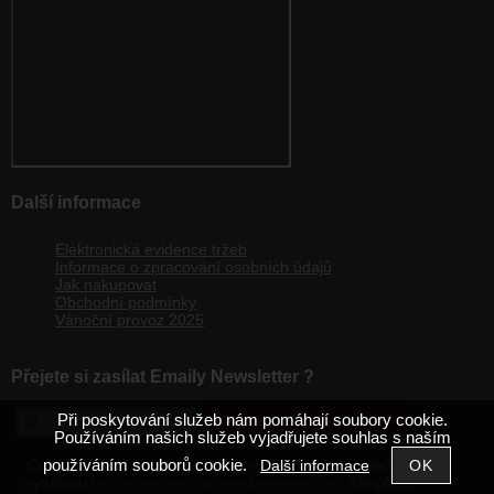
Další informace
Elektronická evidence tržeb
Informace o zpracování osobních údajů
Jak nakupovat
Obchodní podmínky
Vánoční provoz 2025
Přejete si zasílat Emaily Newsletter ?
Při poskytování služeb nám pomáhají soubory cookie.
Používáním našich služeb vyjadřujete souhlas s naším
používáním souborů cookie.
Copyright ©
,
provozováno na
Další informace
shop.velkoobchodsas.cz
systému
a
Shop5.cz
tvorba e-shopu
pronájem e-shopu