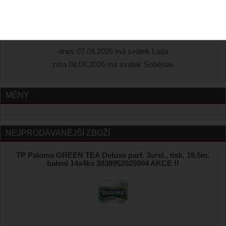
v košíku nemáte žádné položky
SVÁTKY
dnes 07.08.2026 má svátek Lada
zítra 08.08.2026 má svátek Soběslav
MĚNY
NEJPRODÁVANĚJŠÍ ZBOŽÍ
TP Paloma GREEN TEA Deluxe parf. 3vrst., tisk, 19,5m,
balení 14x4ks 3838952025904 AKCE !!