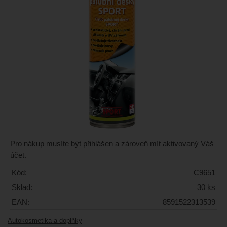
Pro nákup musíte být přihlášen a zároveň mít aktivovaný Váš
účet.
Kód:
C9651
Sklad:
30 ks
EAN:
8591522313539
Autokosmetika a doplňky