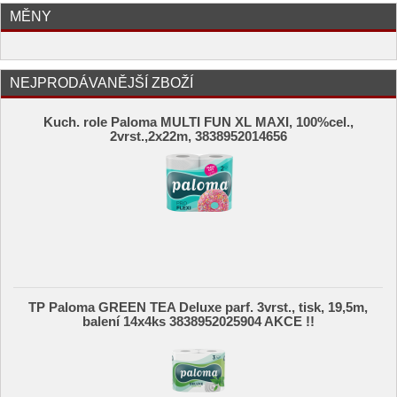
MĚNY
NEJPRODÁVANĚJŠÍ ZBOŽÍ
Kuch. role Paloma MULTI FUN XL MAXI, 100%cel.,
2vrst.,2x22m, 3838952014656
TP Paloma GREEN TEA Deluxe parf. 3vrst., tisk, 19,5m,
balení 14x4ks 3838952025904 AKCE !!