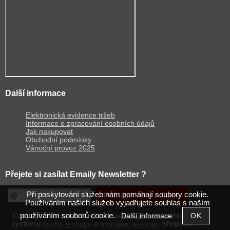
Další informace
Elektronická evidence tržeb
Informace o zpracování osobních údajů
Jak nakupovat
Obchodní podmínky
Vánoční provoz 2025
Přejete si zasílat Emaily Newsletter ?
Při poskytování služeb nám pomáhají soubory cookie.
Používáním našich služeb vyjadřujete souhlas s naším
používáním souborů cookie.
Copyright ©
,
provozováno na
Další informace
shop.velkoobchodsas.cz
systému
a
Shop5.cz
tvorba e-shopu
pronájem e-shopu