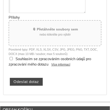
Přílohy
📎 Přetáhněte soubory sem
nebo klikněte pro výběr
Povolené typy: PDF, XLS, XLSX, CSV, JPG, JPEG, PNG, TXT, DOC,
DOCX (max 10 MB / soubor, max 5 souborů)
Souhlasím se zpracováním osobních údajů pro
zpracování mého dotazu
Více informací
OBSAH KOŠÍKU